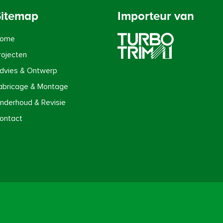
Sitemap
Importeur van
ome
rojecten
dvies & Ontwerp
abricage & Montage
nderhoud & Revisie
ontact