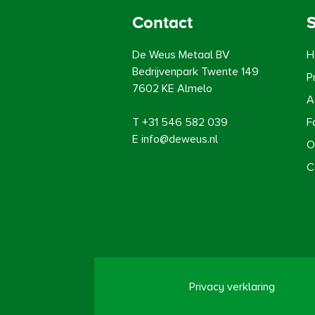
Contact
De Weus Metaal BV
H
Bedrijvenpark Twente 149
P
7602 KE Almelo
A
T
+31 546 582 039
F
E
info@deweus.nl
O
C
Privacy verklaring