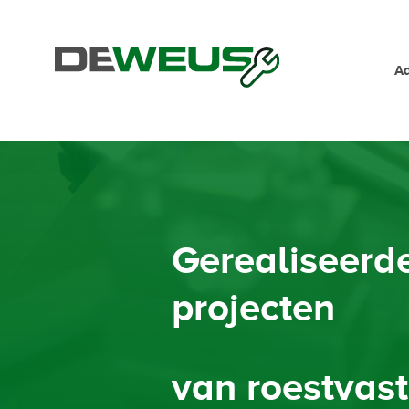
Ad
Gerealiseerd
projecten
van roestvast